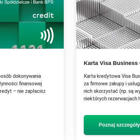
Karta Visa Business 
sposób dokonywania
Karta kredytowa Visa Bus
łynności finansowej
za firmowe zakupy i usług
redyt – nie zapłacisz
nich skorzystać (np. są
niektórych rezerwacjach 
Przejdź do:
Poznaj szcze
Poznaj szczegóły