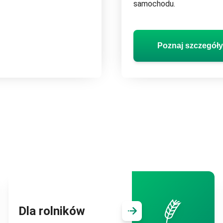
samochodu.
Przejdź do:
Poznaj szcze
Poznaj szczegóły
Dla rolników
la firm
Przejdź do
Dla