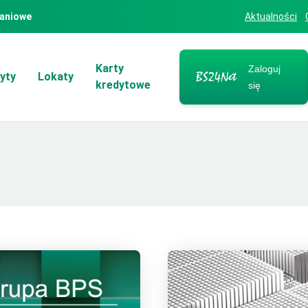
aniowe
Aktualności
Karty
Zaloguj
yty
Lokaty
kredytowe
się