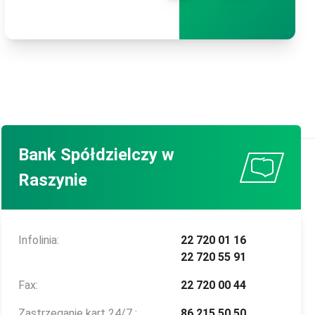
Bank Spółdzielczy w
Raszynie
Infolinia:
22 720 01 16
22 720 55 91
Fax:
22 720 00 44
Zastrzeganie kart 24/7 :
86 215 50 50