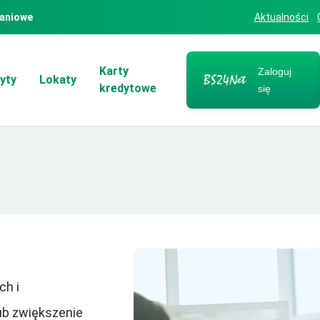
aniowe
Aktualności
Karty
Zaloguj
yty
Lokaty
kredytowe
się
ch i
ub zwiększenie