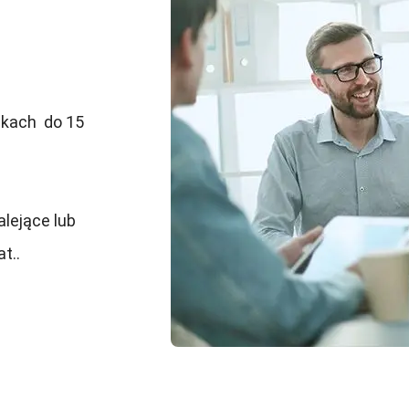
dkach do 15
alejące lub
t..