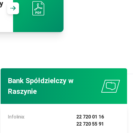
y
Przejdź do
Regulamin kredyty od 13.02.2026 r
Bank Spółdzielczy w
Raszynie
Infolinia:
22 720 01 16
22 720 55 91