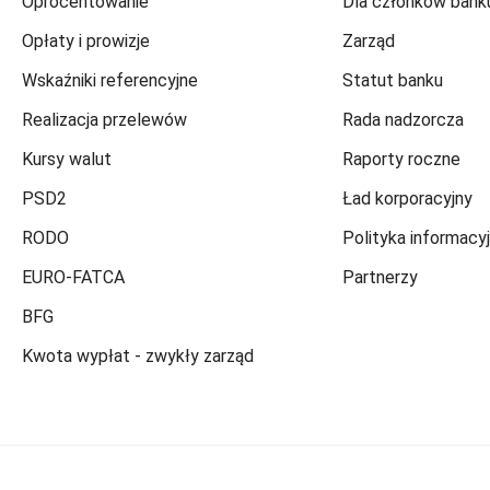
Oprocentowanie
Dla członków bank
Opłaty i prowizje
Zarząd
Wskaźniki referencyjne
Statut banku
Realizacja przelewów
Rada nadzorcza
Kursy walut
Raporty roczne
PSD2
Ład korporacyjny
RODO
Polityka informacy
EURO-FATCA
Partnerzy
BFG
Kwota wypłat - zwykły zarząd