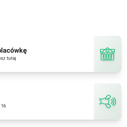
placówkę
esz
tutaj
s
 16