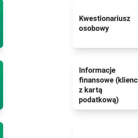
Kwestionariusz
o
Wniosek kredytowy
osobowy
Informacje
finansowe (klienc
o
Informacje finansowe
z kartą
podatkową)