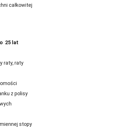
chni całkowitej
o 25 lat
 raty, raty
homości
nku z polisy
owych
miennej stopy