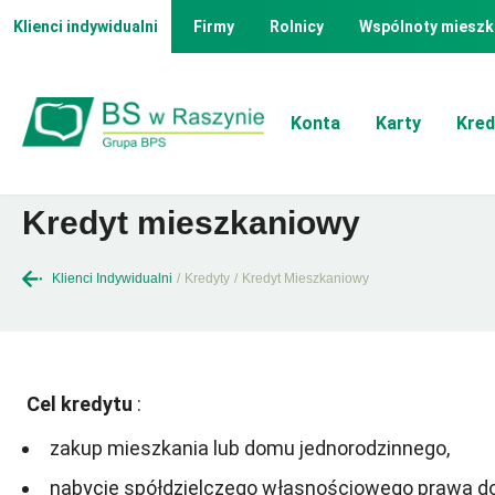
Klienci indywidualni
Firmy
Rolnicy
Wspólnoty mieszk
Konta
Karty
Kred
Kredyt mieszkaniowy
Klienci Indywidualni
/
Kredyty
/
Kredyt Mieszkaniowy
Cel kredytu
:
zakup mieszkania lub domu jednorodzinnego,
nabycie spółdzielczego własnościowego prawa d