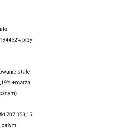
ałe
,184452% przy
owanie stałe
5,19% +marża
ocznym)
tki 707 053,15
w całym