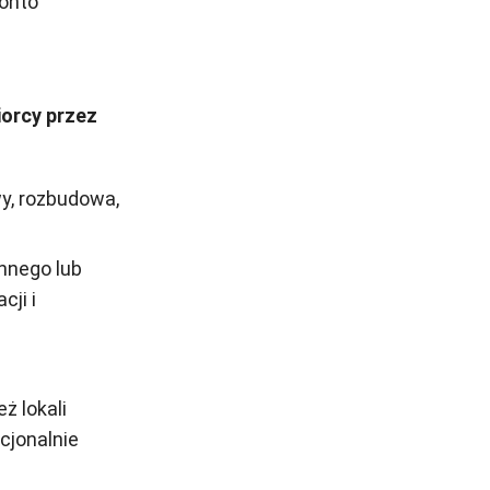
montó
iorcy przez
y, rozbudowa,
nnego lub
cji i
ż lokali
cjonalnie