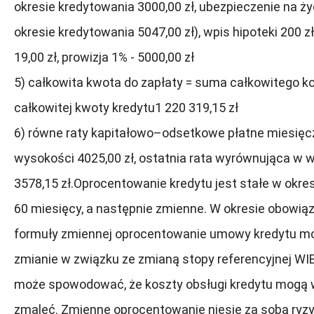
okresie kredytowania 3000,00 zł, ubezpieczenie na ż
okresie kredytowania 5047,00 zł), wpis hipoteki 200 z
19,00 zł, prowizja 1% - 5000,00 zł
5) całkowita kwota do zapłaty = suma całkowitego ko
całkowitej kwoty kredytu1 220 319,15 zł
6) równe raty kapitałowo–odsetkowe płatne miesięc
wysokości 4025,00 zł, ostatnia rata wyrównująca w 
3578,15 zł.Oprocentowanie kredytu jest stałe w okre
60 miesięcy, a następnie zmienne. W okresie obowi
formuły zmiennej oprocentowanie umowy kredytu mo
zmianie w związku ze zmianą stopy referencyjnej WI
może spowodować, że koszty obsługi kredytu mogą 
zmaleć. Zmienne oprocentowanie niesie za sobą ryz