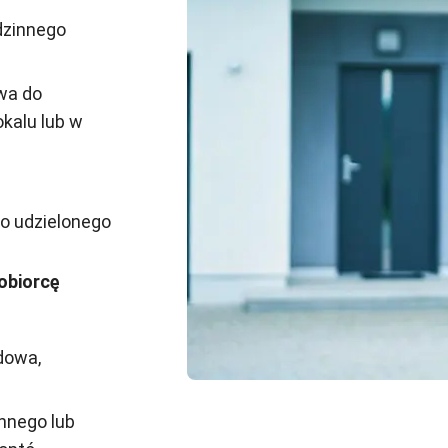
dzinnego
awa do
kalu lub w
.
go udzielonego
obiorcę
dowa,
nnego lub