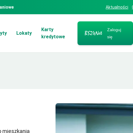
aniowe
Aktualności
Karty
Zaloguj
yty
Lokaty
kredytowe
się
o mieszkania