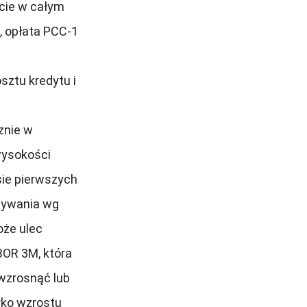
ycie w całym
ł, opłata PCC-1
sztu kredytu i
znie w
wysokości
sie pierwszych
ązywania wg
że ulec
BOR 3M, która
wzrosnąć lub
yko wzrostu