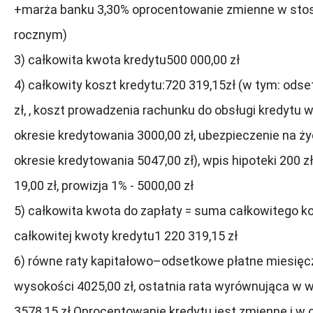
+marża banku 3,30% oprocentowanie zmienne w sto
rocznym)
3) całkowita kwota kredytu500 000,00 zł
4) całkowity koszt kredytu:720 319,15zł (w tym: odse
zł, , koszt prowadzenia rachunku do obsługi kredytu 
okresie kredytowania 3000,00 zł, ubezpieczenie na ż
okresie kredytowania 5047,00 zł), wpis hipoteki 200 z
19,00 zł, prowizja 1% - 5000,00 zł
5) całkowita kwota do zapłaty = suma całkowitego ko
całkowitej kwoty kredytu1 220 319,15 zł
6) równe raty kapitałowo–odsetkowe płatne miesięc
wysokości 4025,00 zł, ostatnia rata wyrównująca w 
3578,15 zł.Oprocentowanie kredytu jest zmienne i w 