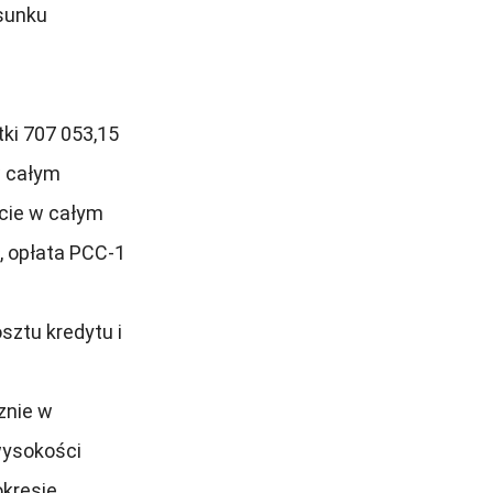
sunku
tki 707 053,15
w całym
ycie w całym
ł, opłata PCC-1
sztu kredytu i
znie w
wysokości
okresie