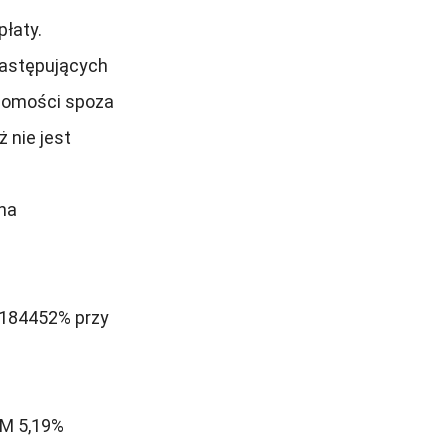
płaty.
następujących
chomości spoza
 nie jest
 na
,184452% przy
3M 5,19%