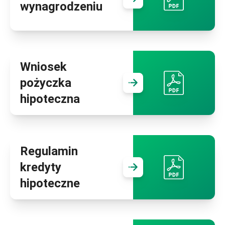
Przejdź do
Zaś
wynagrodzeniu
Wniosek
pożyczka
Przejdź do
Wni
hipoteczna
Regulamin
kredyty
Przejdź do
Reg
hipoteczne