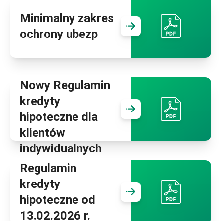
Minimalny zakres
Przejdź do
Min
ochrony ubezp
Nowy Regulamin
kredyty
Przejdź do
Now
hipoteczne dla
klientów
indywidualnych
Regulamin
kredyty
Przejdź do
Reg
hipoteczne od
13.02.2026 r.