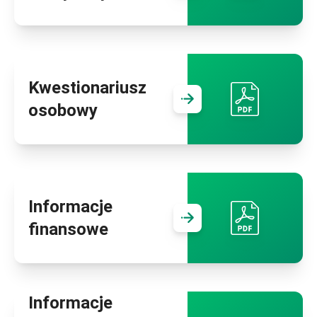
Kwestionariusz
Przejdź do
Kwe
osobowy
Informacje
Przejdź do
Inf
finansowe
Informacje