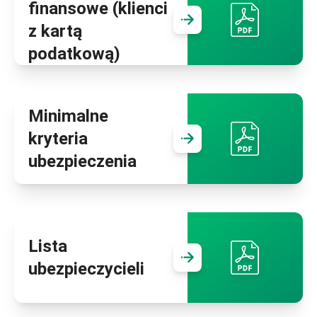
finansowe (klienci
Przejdź do
Inf
z kartą
podatkową)
Minimalne
kryteria
Przejdź do
Min
ubezpieczenia
Lista
Przejdź do
Lis
ubezpieczycieli