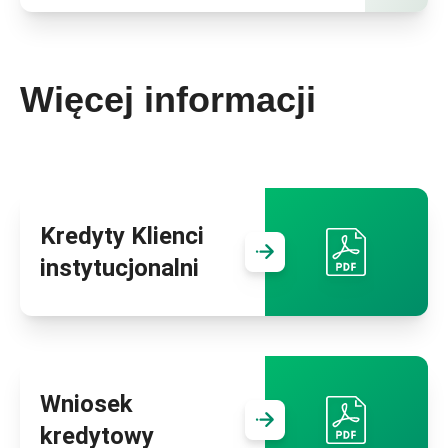
Więcej informacji
Kredyty Klienci
Przejdź do
Kre
instytucjonalni
Wniosek
Przejdź do
Wn
kredytowy