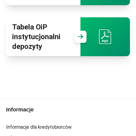
Tabela OiP
instytucjonalni
Przejdź do
Tab
depozyty
Informacje
Informacje dla kredytobiorców